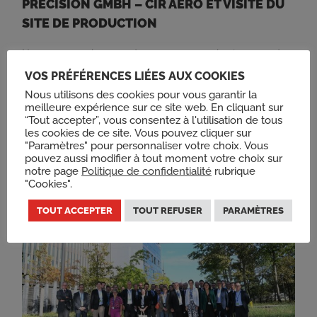
PRECISION GMBH – CIR AERO ET VISITE DU
SITE DE PRODUCTION
Nous sommes heureux de vous annoncer la signature d’un
accord de distribution exclusive entre nos deux sociétés
VOS PRÉFÉRENCES LIÉES AUX COOKIES
pour les secteurs aéronautique, militaire et spatial en
Nous utilisons des cookies pour vous garantir la
France.
meilleure expérience sur ce site web. En cliquant sur
“Tout accepter”, vous consentez à l'utilisation de tous
Lire la suite
les cookies de ce site. Vous pouvez cliquer sur
"Paramètres" pour personnaliser votre choix. Vous
pouvez aussi modifier à tout moment votre choix sur
notre page
Politique de confidentialité
rubrique
"Cookies".
TOUT ACCEPTER
TOUT REFUSER
PARAMÈTRES