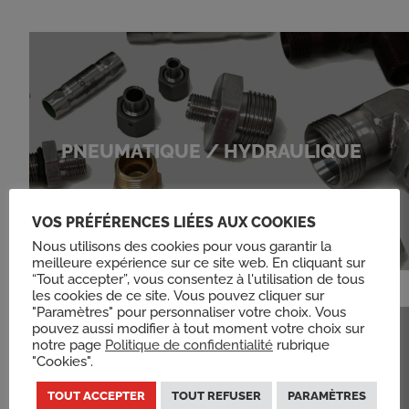
PNEUMATIQUE / HYDRAULIQUE
VOS PRÉFÉRENCES LIÉES AUX COOKIES
Nous utilisons des cookies pour vous garantir la
meilleure expérience sur ce site web. En cliquant sur
“Tout accepter”, vous consentez à l'utilisation de tous
les cookies de ce site. Vous pouvez cliquer sur
"Paramètres" pour personnaliser votre choix. Vous
pouvez aussi modifier à tout moment votre choix sur
notre page
Politique de confidentialité
rubrique
"Cookies".
TOUT ACCEPTER
TOUT REFUSER
PARAMÈTRES